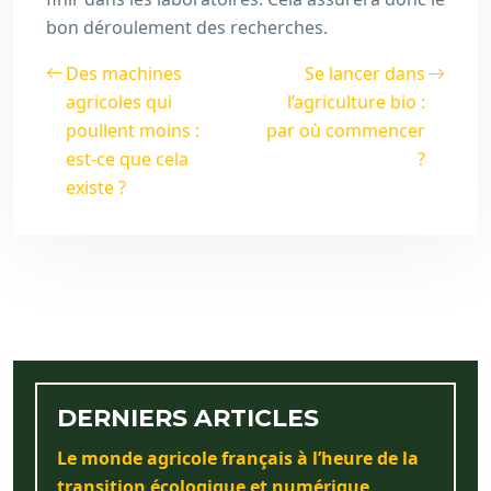
bon déroulement des recherches.
Des machines
Se lancer dans
agricoles qui
l’agriculture bio :
poullent moins :
par où commencer
est-ce que cela
?
existe ?
DERNIERS ARTICLES
Le monde agricole français à l’heure de la
transition écologique et numérique